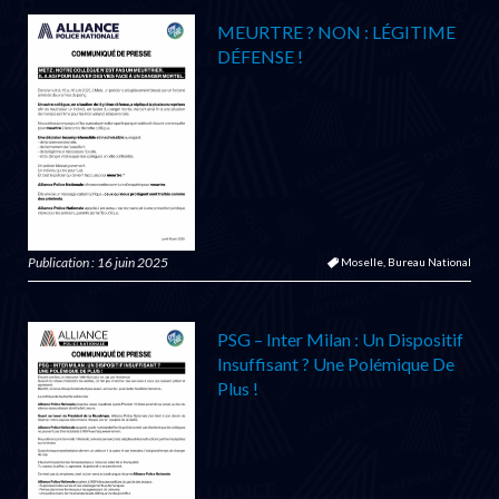
MEURTRE ? NON : LÉGITIME
DÉFENSE !
Publication : 16 juin 2025
Moselle,
Bureau National
PSG – Inter Milan : Un Dispositif
Insuffisant ? Une Polémique De
Plus !