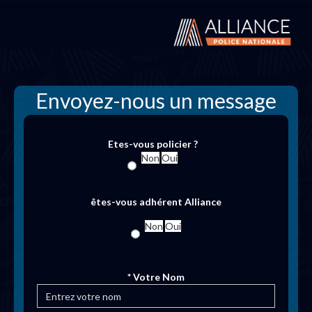
Envoyez-nous un message
Etes-vous policier ?
Non
Oui
êtes-vous adhérent Alliance
Non
Oui
* Votre Nom