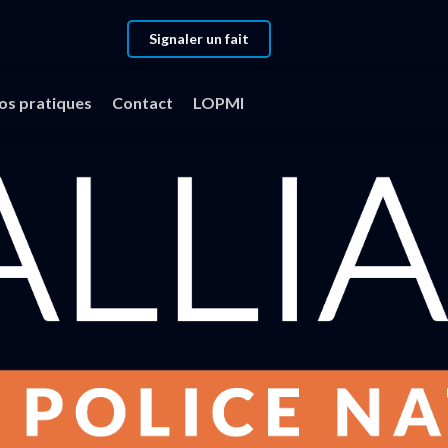
Signaler un fait
fos pratiques
Contact
LOPMI