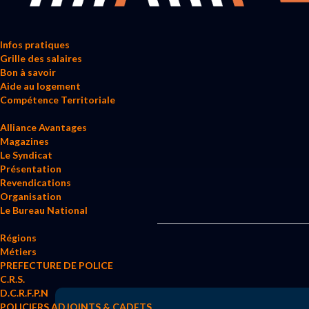
Infos pratiques
Grille des salaires
Bon à savoir
Aide au logement
Compétence Territoriale
Alliance Avantages
Magazines
Le Syndicat
Présentation
Revendications
Organisation
Le Bureau National
Régions
Métiers
PREFECTURE DE POLICE
C.R.S.
D.C.R.F.P.N
POLICIERS ADJOINTS & CADETS