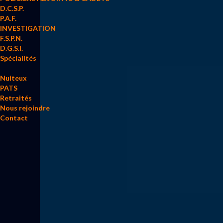
D.C.S.P.
P.A.F.
INVESTIGATION
F.S.P.N.
D.G.S.I.
Spécialités
Nuiteux
PATS
Retraités
Nous rejoindre
Contact