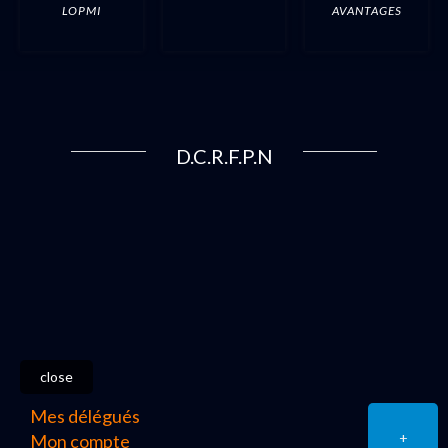
LOPMI
AVANTAGES
D.C.R.F.P.N
close
Mes délégués
+
Mon compte