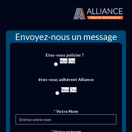
Envoyez-nous un message
Etes-vous policier ?
Non
Oui
êtes-vous adhérent Alliance
Non
Oui
* Votre Nom
* Votre prénom