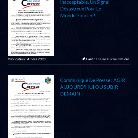
Inacceptable, Un Signal
Désastreux Pour Le
Monde Policier !
Publication : 4 mars 2025
Haut de seine,
Bureau National
Communiqué De Presse : AGIR
AUJOURD'HUI OU SUBIR
DEMAIN !