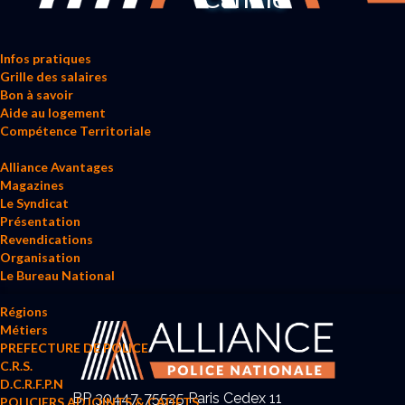
Infos pratiques
Grille des salaires
Bon à savoir
Aide au logement
Compétence Territoriale
Alliance Avantages
Magazines
Le Syndicat
Présentation
Revendications
Organisation
Le Bureau National
Régions
Métiers
PREFECTURE DE POLICE
C.R.S.
D.C.R.F.P.N
BP 30447, 75525 Paris Cedex 11
POLICIERS ADJOINTS & CADETS