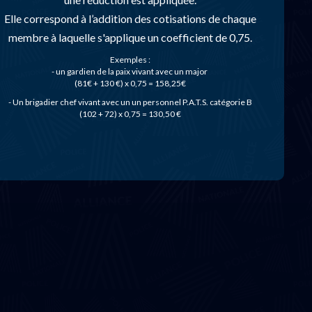
Elle correspond à l’addition des cotisations de chaque
membre à laquelle s'applique un coefficient de 0,75.
Exemples :
- un gardien de la paix vivant avec un major
(81€ + 130 €) x 0,75 = 158,25€
- Un brigadier chef vivant avec un un personnel P.A.T.S. catégorie B
(102 + 72) x 0,75 = 130,50 €