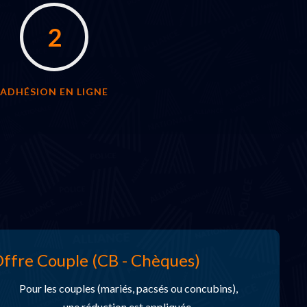
2
ADHÉSION EN LIGNE
ffre Couple (CB - Chèques)
Pour les couples (mariés, pacsés ou concubins),
une réduction est appliquée.