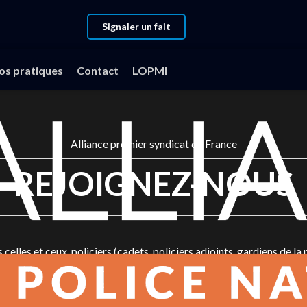
Signaler un fait
fos pratiques
Contact
LOPMI
Alliance premier syndicat de France
REJOIGNEZ-NOUS
 celles et ceux, policiers (cadets, policiers adjoints, gardiens de la 
tratifs Techniques et Scientifiques), qui veulent rejoindre Allianc
x contribuent à renforcer la légitimité du syndicat, à augmenter l
on, à mener des actions dans l’intérêt des policiers.Rejoindre Allia