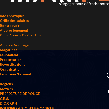
s’engager pour défendre notre p
Infos pratiques
Grille des salaires
Bon à savoir
Aide au logement
Compétence Territoriale
Alliance Avantages
Magazines
Le Syndicat
Présentation
Revendications
Organisation
Le Bureau National
Régions
Métiers
PREFECTURE DE POLICE
C.R.S.
D.C.R.F.P.N
POLICIERS ADJOINTS & CADETS