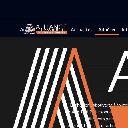
Accueil
Le syndicat
Actualités
Adhérer
In
L’adhésion est ouverte à toutes
major, RULP, Personnels Adminis
des adhérents plus nombreu
négociations avec l’administrati