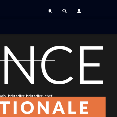
paix, brigadier, brigadier–chef,
e Police Nationale. Chaque jour,
e poids d’Alliance dans les
nce, c’est participer au débat et