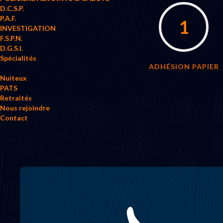
D.C.S.P.
P.A.F.
1
INVESTIGATION
F.S.P.N.
D.G.S.I.
Spécialités
ADHÉSION PAPIER
Nuiteux
PATS
Retraités
Nous rejoindre
Contact