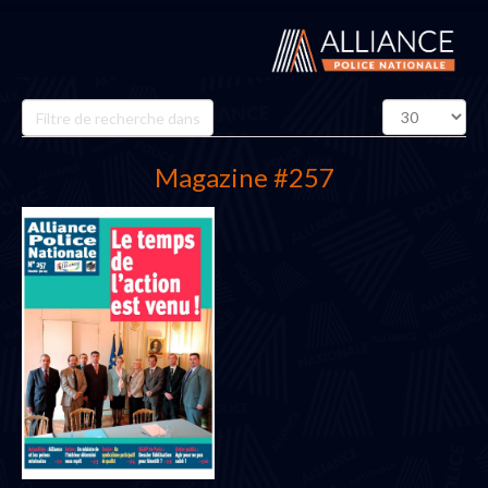
Champ
Affichage
de
#
filtre
Magazine #257