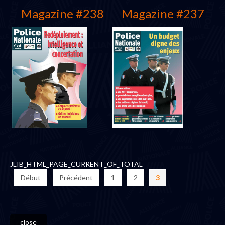
Magazine #238
Magazine #237
Mars 2003
Janvier 2003
JLIB_HTML_PAGE_CURRENT_OF_TOTAL
Début
Précédent
1
2
3
close