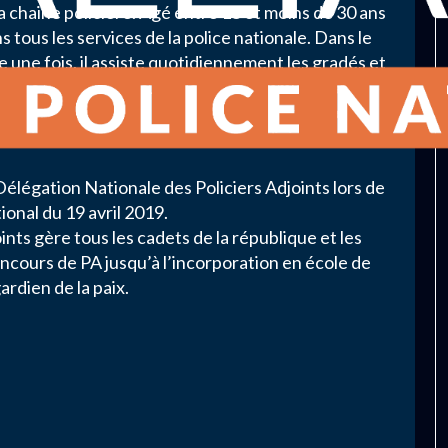
 la chaine policière. Agé entre 18 et moins de 30 ans
ns tous les services de la police nationale. Dans le
e une fois, il assiste quotidiennement les gradés et
e voie publique. Accueil dans les commissariats,
ession, assistance et protection des personnes,
s principales missions du policier adjoint.
gation Nationale des Policiers Adjoints lors de
ional du 19 avril 2019.
ints gère tous les cadets de la république et les
concours de PA jusqu’à l’incorporation en école de
ardien de la paix.