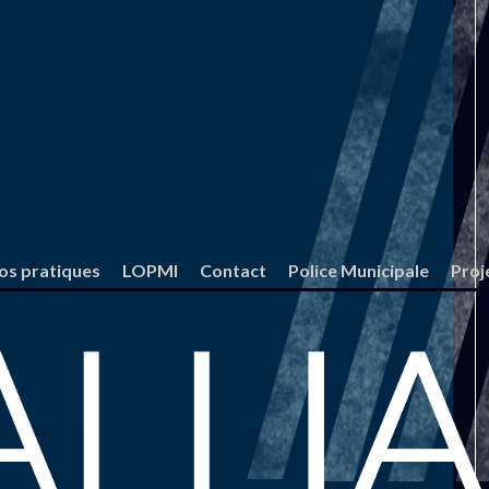
fos pratiques
LOPMI
Contact
Police Municipale
Proj