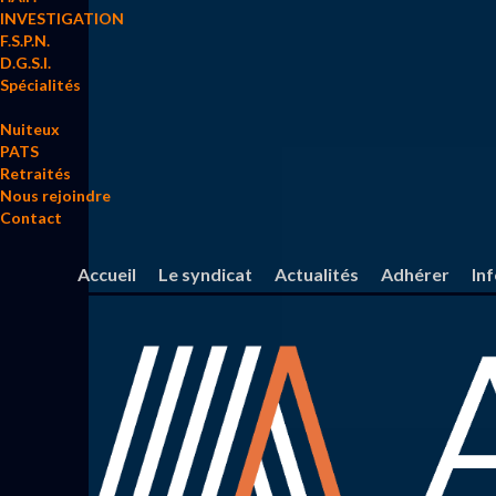
INVESTIGATION
F.S.P.N.
D.G.S.I.
Spécialités
Nuiteux
PATS
Retraités
Nous rejoindre
Contact
Accueil
Le syndicat
Actualités
Adhérer
In