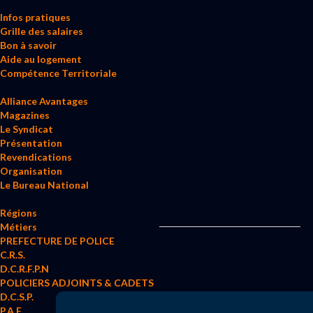
Infos pratiques
Grille des salaires
Bon à savoir
Aide au logement
Compétence Territoriale
Alliance Avantages
Magazines
Le Syndicat
Présentation
Revendications
Organisation
Le Bureau National
Régions
Métiers
PREFECTURE DE POLICE
C.R.S.
D.C.R.F.P.N
POLICIERS ADJOINTS & CADETS
D.C.S.P.
P.A.F.