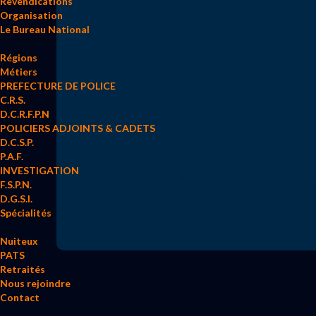
Revendications
Organisation
Le Bureau National
Régions
Métiers
PREFECTURE DE POLICE
C.R.S.
D.C.R.F.P.N
POLICIERS ADJOINTS & CADETS
D.C.S.P.
P.A.F.
INVESTIGATION
F.S.P.N.
D.G.S.I.
Spécialités
Nuiteux
PATS
Retraités
Nous rejoindre
Contact