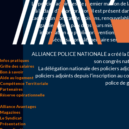
Le policier adjoint est le premier maillon de
à la date d’incorporation, il est présent da
cadre d’un contrat de trois ans, renouvelabl
gardiens de la paix dans leurs missions d
information du public, prévention, répr
sécurisation bâtimentaire seront le
ALLIANCE POLICE NATIONALE a créé la Délé
son congrès nat
Infos pratiques
Grille des salaires
La délégation nationale des policiers adjo
Bon à savoir
policiers adjoints depuis l’inscription au 
Aide au logement
police de g
Compétence Territoriale
Partenaires
Réserve opérationnelle
Alliance Avantages
Magazines
Le Syndicat
Présentation