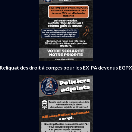
Reliquat des droit à conges pour les EX-PA devenus EGP