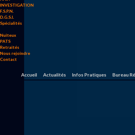
INVESTIGATION
F.S.P.N.
D.G.S.I.
Spécialités
Nuiteux
PATS
Retraités
Nous rejoindre
Contact
Accueil
Actualités
Infos Pratiques
Bureau Ré