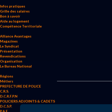
Infos pratiques
Grille des salaires
Bon à savoir
Aide au logement
Compétence Territoriale
Alliance Avantages
Magazines
Le Syndicat
Présentation
Revendications
Organisation
Le Bureau National
Régions
Métiers
PREFECTURE DE POLICE
C.R.S.
D.C.R.F.P.N
POLICIERS ADJOINTS & CADETS
D.C.S.P.
P.A.F.